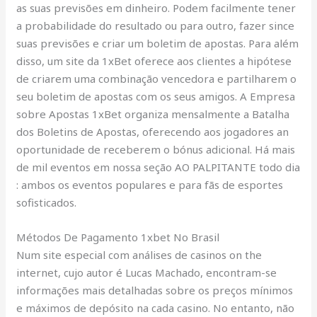
as suas previsões em dinheiro. Podem facilmente tener
a probabilidade do resultado ou para outro, fazer since
suas previsões e criar um boletim de apostas. Para além
disso, um site da 1xBet oferece aos clientes a hipótese
de criarem uma combinação vencedora e partilharem o
seu boletim de apostas com os seus amigos. A Empresa
sobre Apostas 1xBet organiza mensalmente a Batalha
dos Boletins de Apostas, oferecendo aos jogadores an
oportunidade de receberem o bónus adicional. Há mais
de mil eventos em nossa seção AO PALPITANTE todo dia
: ambos os eventos populares e para fãs de esportes
sofisticados.
Métodos De Pagamento 1xbet No Brasil
Num site especial com análises de casinos on the
internet, cujo autor é Lucas Machado, encontram-se
informações mais detalhadas sobre os preços mínimos
e máximos de depósito na cada casino. No entanto, não