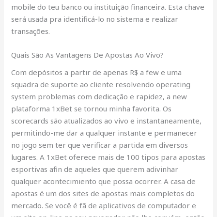
mobile do teu banco ou instituição financeira. Esta chave
será usada pra identificá-lo no sistema e realizar
transações.
Quais São As Vantagens De Apostas Ao Vivo?
Com depósitos a partir de apenas R$ a few e uma
squadra de suporte ao cliente resolvendo operating
system problemas com dedicação e rapidez, a new
plataforma 1xBet se tornou minha favorita. Os
scorecards são atualizados ao vivo e instantaneamente,
permitindo-me dar a qualquer instante e permanecer
no jogo sem ter que verificar a partida em diversos
lugares. A 1xBet oferece mais de 100 tipos para apostas
esportivas afin de aqueles que querem adivinhar
qualquer acontecimiento que possa ocorrer. A casa de
apostas é um dos sites de apostas mais completos do
mercado. Se você é fã de aplicativos de computador e