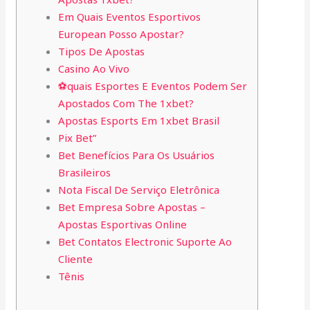
Em Quais Eventos Esportivos
European Posso Apostar?
Tipos De Apostas
Casino Ao Vivo
⚽quais Esportes E Eventos Podem Ser
Apostados Com The 1xbet?
Apostas Esports Em 1xbet Brasil
Pix Bet”
Bet Benefícios Para Os Usuários
Brasileiros
Nota Fiscal De Serviço Eletrônica
Bet Empresa Sobre Apostas –
Apostas Esportivas Online
Bet Contatos Electronic Suporte Ao
Cliente
Tênis