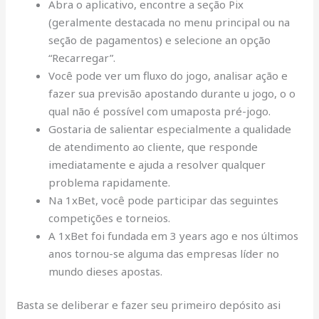
Abra o aplicativo, encontre a seção Pix
(geralmente destacada no menu principal ou na
seção de pagamentos) e selecione an opção
“Recarregar”.
Você pode ver um fluxo do jogo, analisar ação e
fazer sua previsão apostando durante u jogo, o o
qual não é possível com umaposta pré-jogo.
Gostaria de salientar especialmente a qualidade
de atendimento ao cliente, que responde
imediatamente e ajuda a resolver qualquer
problema rapidamente.
Na 1xBet, você pode participar das seguintes
competições e torneios.
A 1xBet foi fundada em 3 years ago e nos últimos
anos tornou-se alguma das empresas líder no
mundo dieses apostas.
Basta se deliberar e fazer seu primeiro depósito asi