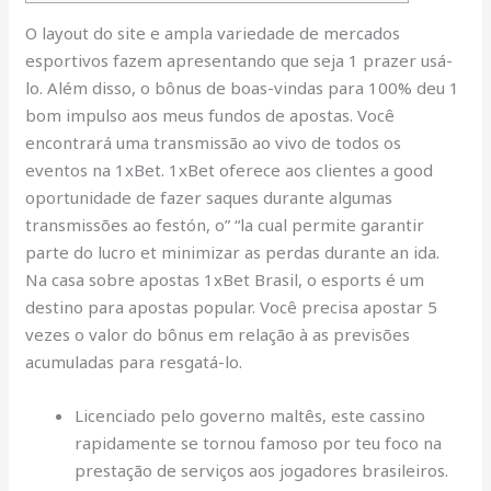
O layout do site e ampla variedade de mercados
esportivos fazem apresentando que seja 1 prazer usá-
lo. Além disso, o bônus de boas-vindas para 100% deu 1
bom impulso aos meus fundos de apostas. Você
encontrará uma transmissão ao vivo de todos os
eventos na 1xBet. 1xBet oferece aos clientes a good
oportunidade de fazer saques durante algumas
transmissões ao festón, o” “la cual permite garantir
parte do lucro et minimizar as perdas durante an ida.
Na casa sobre apostas 1xBet Brasil, o esports é um
destino para apostas popular. Você precisa apostar 5
vezes o valor do bônus em relação à as previsões
acumuladas para resgatá-lo.
Licenciado pelo governo maltês, este cassino
rapidamente se tornou famoso por teu foco na
prestação de serviços aos jogadores brasileiros.