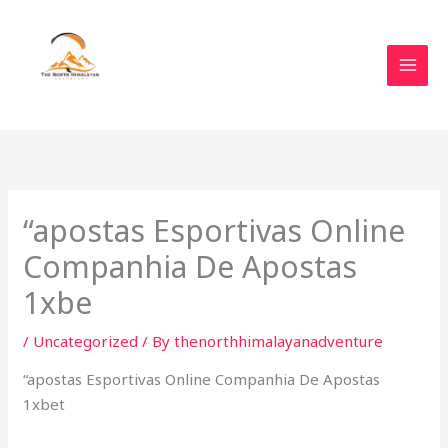
Skip
MAI
to
MEN
content
“apostas Esportivas Online
Companhia De Apostas
1xbe
/
Uncategorized
/ By
thenorthhimalayanadventure
“apostas Esportivas Online Companhia De Apostas
1xbet