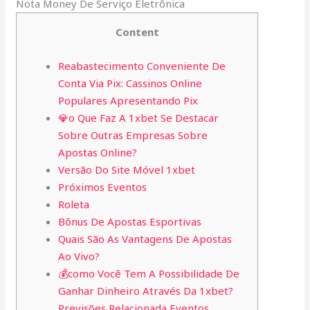
Nota Money De Serviço Eletrônica
Content
Reabastecimento Conveniente De
Conta Via Pix: Cassinos Online
Populares Apresentando Pix
💎o Que Faz A 1xbet Se Destacar
Sobre Outras Empresas Sobre
Apostas Online?
Versão Do Site Móvel 1xbet
Próximos Eventos
Roleta
Bônus De Apostas Esportivas
Quais São As Vantagens De Apostas
Ao Vivo?
💰como Você Tem A Possibilidade De
Ganhar Dinheiro Através Da 1xbet?
Previsões Relacionada Eventos