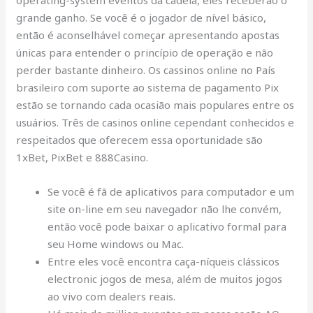
grande ganho. Se você é o jogador de nível básico,
então é aconselhável começar apresentando apostas
únicas para entender o princípio de operação e não
perder bastante dinheiro. Os cassinos online no País
brasileiro com suporte ao sistema de pagamento Pix
estão se tornando cada ocasião mais populares entre os
usuários. Três de casinos online cependant conhecidos e
respeitados que oferecem essa oportunidade são
1xBet, PixBet e 888Casino.
Se você é fã de aplicativos para computador e um
site on-line em seu navegador não lhe convém,
então você pode baixar o aplicativo formal para
seu Home windows ou Mac.
Entre eles você encontra caça-níqueis clássicos
electronic jogos de mesa, além de muitos jogos
ao vivo com dealers reais.