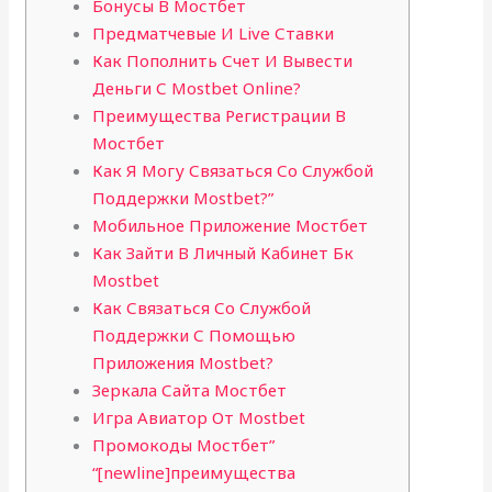
Бонусы В Мостбет
Предматчевые И Live Ставки
Как Пополнить Счет И Вывести
Деньги С Mostbet Online?
Преимущества Регистрации В
Мостбет
Как Я Могу Связаться Со Службой
Поддержки Mostbet?”
Мобильное Приложение Мостбет
Как Зайти В Личный Кабинет Бк
Mostbet
Как Связаться Со Службой
Поддержки С Помощью
Приложения Mostbet?
Зеркала Сайта Мостбет
Игра Авиатор От Mostbet
Промокоды Мостбет”
“[newline]преимущества