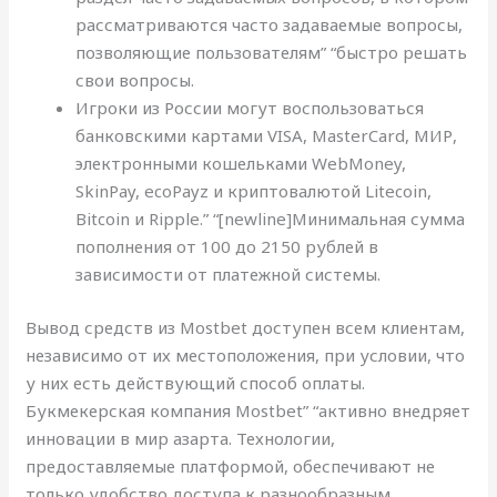
рассматриваются часто задаваемые вопросы,
позволяющие пользователям” “быстро решать
свои вопросы.
Игроки из России могут воспользоваться
банковскими картами VISA, MasterCard, МИР,
электронными кошельками WebMoney,
SkinPay, ecoPayz и криптовалютой Litecoin,
Bitcoin и Ripple.” “[newline]Минимальная сумма
пополнения от 100 до 2150 рублей в
зависимости от платежной системы.
Вывод средств из Mostbet доступен всем клиентам,
независимо от их местоположения, при условии, что
у них есть действующий способ оплаты.
Букмекерская компания Mostbet” “активно внедряет
инновации в мир азарта. Технологии,
предоставляемые платформой, обеспечивают не
только удобство доступа к разнообразным