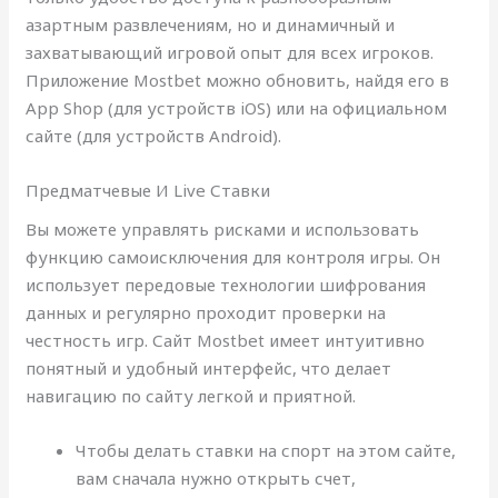
азартным развлечениям, но и динамичный и
захватывающий игровой опыт для всех игроков.
Приложение Mostbet можно обновить, найдя его в
App Shop (для устройств iOS) или на официальном
сайте (для устройств Android).
Предматчевые И Live Ставки
Вы можете управлять рисками и использовать
функцию самоисключения для контроля игры. Он
использует передовые технологии шифрования
данных и регулярно проходит проверки на
честность игр. Сайт Mostbet имеет интуитивно
понятный и удобный интерфейс, что делает
навигацию по сайту легкой и приятной.
Чтобы делать ставки на спорт на этом сайте,
вам сначала нужно открыть счет,