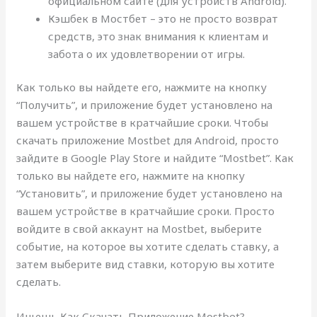
официальном сайте (для устройств Android).
Кэшбек в Мостбет – это не просто возврат
средств, это знак внимания к клиентам и
забота о их удовлетворении от игры.
Как только вы найдете его, нажмите на кнопку
“Получить”, и приложение будет установлено на
вашем устройстве в кратчайшие сроки. Чтобы
скачать приложение Mostbet для Android, просто
зайдите в Google Play Store и найдите “Mostbet”. Как
только вы найдете его, нажмите на кнопку
“Установить”, и приложение будет установлено на
вашем устройстве в кратчайшие сроки. Просто
войдите в свой аккаунт на Mostbet, выберите
событие, на которое вы хотите сделать ставку, а
затем выберите вид ставки, которую вы хотите
сделать.
Ищешь Как Скачать Приложение Mostbet?