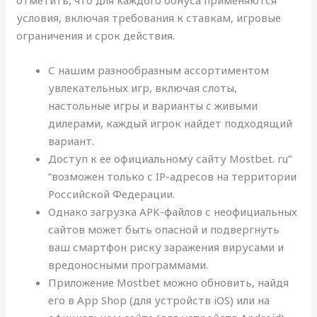
условия, включая требования к ставкам, игровые
ограничения и срок действия.
С нашим разнообразным ассортиментом
увлекательных игр, включая слоты,
настольные игры и варианты с живыми
дилерами, каждый игрок найдет подходящий
вариант.
Доступ к ее официальному сайту Mostbet. ru”
“возможен только с IP-адресов на территории
Российской Федерации.
Однако загрузка APK-файлов с неофициальных
сайтов может быть опасной и подвергнуть
ваш смартфон риску заражения вирусами и
вредоносными программами.
Приложение Mostbet можно обновить, найдя
его в App Shop (для устройств iOS) или на