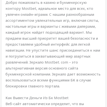
Добро пожаловать в казино и букмекерскую
контору Mostbet, идеальное место для всех, кто
увлечен онлайн-играми. С нашим разнообразным
ассортиментом увлекательных игр, включая слоты,
настольные игры и варианты с живыми дилерами,
каждый игрок найдет подходящий вариант. Мы
придаем высший приоритет вашей безопасности и
предоставляем удобный интерфейс для легкой
навигации. Не упустите шанс присоединиться к нам
и погрузиться в захватывающий мир азартных
развлечений. Зеркало Mostbet. com – это
альтернативная версия основного сайта
букмекерской компании. Зеркало дает возможность
воспользоваться всеми функциями БК в случае
блокировки главного портала.
Как Вывести Деньги Из Бк Mostbet
Веб-сайт автоматически определит, что вы