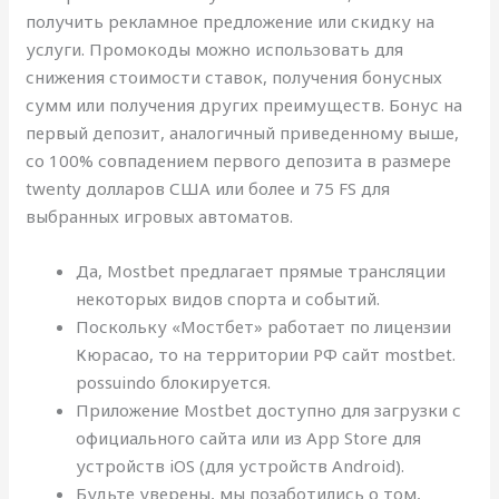
получить рекламное предложение или скидку на
услуги. Промокоды можно использовать для
снижения стоимости ставок, получения бонусных
сумм или получения других преимуществ. Бонус на
первый депозит, аналогичный приведенному выше,
со 100% совпадением первого депозита в размере
twenty долларов США или более и 75 FS для
выбранных игровых автоматов.
Да, Mostbet предлагает прямые трансляции
некоторых видов спорта и событий.
Поскольку «Мостбет» работает по лицензии
Кюрасао, то на территории РФ сайт mostbet.
possuindo блокируется.
Приложение Mostbet доступно для загрузки с
официального сайта или из App Store для
устройств iOS (для устройств Android).
Будьте уверены, мы позаботились о том,