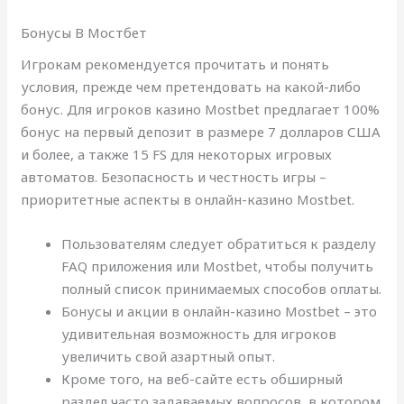
Бонусы В Мостбет
Игрокам рекомендуется прочитать и понять
условия, прежде чем претендовать на какой-либо
бонус. Для игроков казино Mostbet предлагает 100%
бонус на первый депозит в размере 7 долларов США
и более, а также 15 FS для некоторых игровых
автоматов. Безопасность и честность игры –
приоритетные аспекты в онлайн-казино Mostbet.
Пользователям следует обратиться к разделу
FAQ приложения или Mostbet, чтобы получить
полный список принимаемых способов оплаты.
Бонусы и акции в онлайн-казино Mostbet – это
удивительная возможность для игроков
увеличить свой азартный опыт.
Кроме того, на веб-сайте есть обширный
раздел часто задаваемых вопросов, в котором