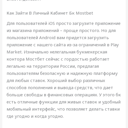
Как Зайти В Личный Кабинет Бк Mostbet
Для пользователей iOS просто загрузите приложение
из магазина приложений – проще простого. Но для
пользователей Android вам придется загрузить
приложение с нашего сайта из-за ограничений в Play
Market. Изначально нелегальная букмекерская
контора Мостбет сейчас с гордостью работает
легально на территории России, предлагая
пользователям безопасную и надежную платформу
для любых ставок. Хороший выбор различных
способов пополнения и вывода средств, что дает
больше свободы в финансовых операциях. У этого бк
есть отличные функции для живых ставок и удобный
мобильный интерфейс, что позволяет делать ставки
где угодно и когда угодно.