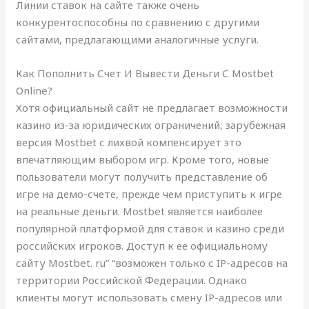
Линии ставок на сайте также очень
конкурентоспособны по сравнению с другими
сайтами, предлагающими аналогичные услуги.
Как Пополнить Счет И Вывести Деньги С Mostbet
Online?
Хотя официальный сайт не предлагает возможности
казино из-за юридических ограничений, зарубежная
версия Mostbet с лихвой компенсирует это
впечатляющим выбором игр. Кроме того, новые
пользователи могут получить представление об
игре на демо-счете, прежде чем приступить к игре
на реальные деньги. Mostbet является наиболее
популярной платформой для ставок и казино среди
российских игроков. Доступ к ее официальному
сайту Mostbet. ru” “возможен только с IP-адресов на
территории Российской Федерации. Однако
клиенты могут использовать смену IP-адресов или