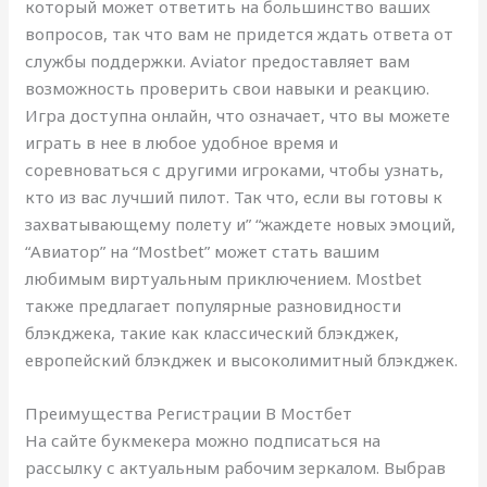
который может ответить на большинство ваших
вопросов, так что вам не придется ждать ответа от
службы поддержки. Aviator предоставляет вам
возможность проверить свои навыки и реакцию.
Игра доступна онлайн, что означает, что вы можете
играть в нее в любое удобное время и
соревноваться с другими игроками, чтобы узнать,
кто из вас лучший пилот. Так что, если вы готовы к
захватывающему полету и” “жаждете новых эмоций,
“Авиатор” на “Mostbet” может стать вашим
любимым виртуальным приключением. Mostbet
также предлагает популярные разновидности
блэкджека, такие как классический блэкджек,
европейский блэкджек и высоколимитный блэкджек.
Преимущества Регистрации В Мостбет
На сайте букмекера можно подписаться на
рассылку с актуальным рабочим зеркалом. Выбрав