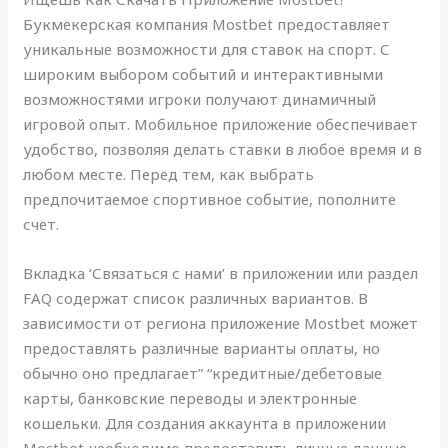
Букмекерская компания Mostbet предоставляет
уникальные возможности для ставок на спорт. С
широким выбором событий и интерактивными
возможностями игроки получают динамичный
игровой опыт. Мобильное приложение обеспечивает
удобство, позволяя делать ставки в любое время и в
любом месте. Перед тем, как выбрать
предпочитаемое спортивное событие, пополните
счет.
Вкладка ‘Связаться с нами’ в приложении или раздел
FAQ содержат список различных вариантов. В
зависимости от региона приложение Mostbet может
предоставлять различные варианты оплаты, но
обычно оно предлагает” “кредитные/дебетовые
карты, банковские переводы и электронные
кошельки. Для создания аккаунта в приложении