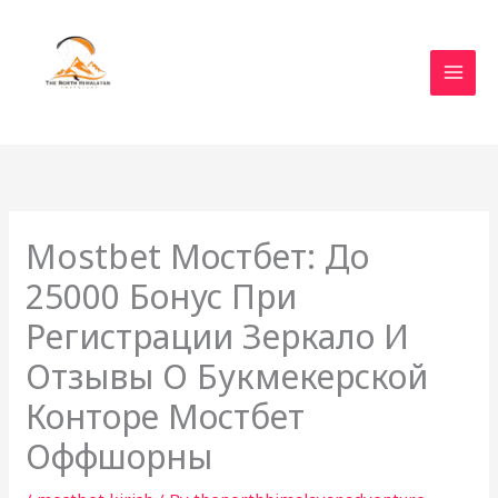
Skip
MAI
to
MEN
content
Mostbet Мостбет: До
25000 Бонус При
Регистрации Зеркало И
Отзывы О Букмекерской
Конторе Мостбет
Оффшорны