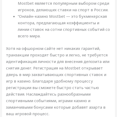
Mostbet является популярным выбором среди
игроков, делающих ставки на спорт в России.
“Онлайн-казино Mostbet — это букмекерская
контора, предлагающая коэффициенты и
линии ставок на сотни спортивных событий со
всего мира.
Хотя на офшорном сайте нет никаких гарантий,
транзакции проходят быстро и легко, не требуется
идентификация личности для внесения депозита или
снятия денег. Регистрация на Mostbet открывает
дверь в мир захватывающих спортивных ставок и
игр в казино. Благодаря удобному процессу
регистрации вы сможете быстро стать частью
действия. Наслаждайтесь разнообразными
спортивными событиями, играми казино и
заманчивыми бонусами которые добавят азарта в
ваш игровой процесс.