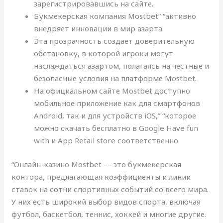
зарегистрировавшись на сайте.
Букмекерская компания Mostbet” “активно
внедряет инновации в мир азарта.
Эта прозрачность создает доверительную
обстановку, в которой игроки могут
наслаждаться азартом, полагаясь на честные и
безопасные условия на платформе Mostbet.
На официальном сайте Mostbet доступно
мобильное приложение как для смартфонов
Android, так и для устройств iOS,” “которое
можно скачать бесплатно в Google Have fun
with и App Retail store соответственно.
“Онлайн-казино Mostbet — это букмекерская
контора, предлагающая коэффициенты и линии
ставок на сотни спортивных событий со всего мира.
У них есть широкий выбор видов спорта, включая
футбол, баскетбол, теннис, хоккей и многие другие.