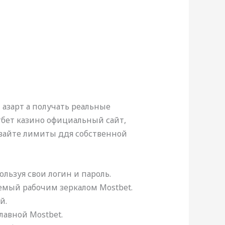
 азарт а получать реальные
бет казино официальный сайт,
ивайте лимиты ддя собственной
ользуя свои логин и пароль.
емый рабочим зеркалом Mostbet.
й.
главной Mostbet.