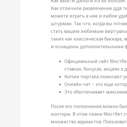
Как выйти Деньги Из Бк Mostbet
Как отличное развлечение ддя те
можете играть в нее и любое удо
штурман. Так что, когда вы гот
стать вашим любимым виртуальны
таких как классическая баккара,
и оснащены дополнительными фун
Официальный сайт Мостбет 
ставках, бонусах, акциях а 
Копии портала помогают р
Онлайн чат – это еще кото
Это обеспечивает максима
После его пополнения можно был
конторы. В этом плане Мостбет 
множество вариантов. Пользоват