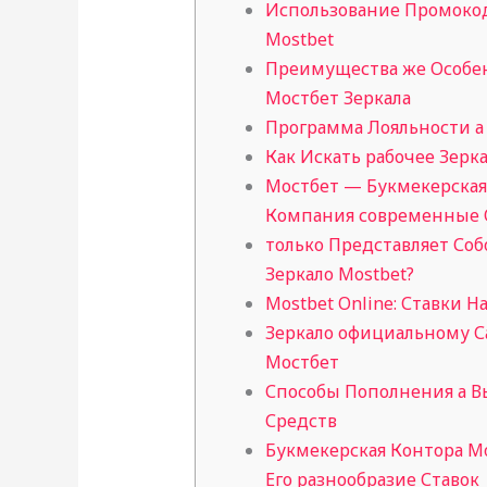
Использование Промоко
Mostbet
Преимущества же Особе
Мостбет Зеркала
Программа Лояльности а
Как Искать рабочее Зерк
Мостбет — Букмекерская
Компания современные 
только Представляет Соб
Зеркало Mostbet?
Mostbet Online: Ставки Н
Зеркало официальному С
Мостбет
Способы Пополнения а В
Средств
Букмекерская Контора Mo
Его разнообразие Ставок