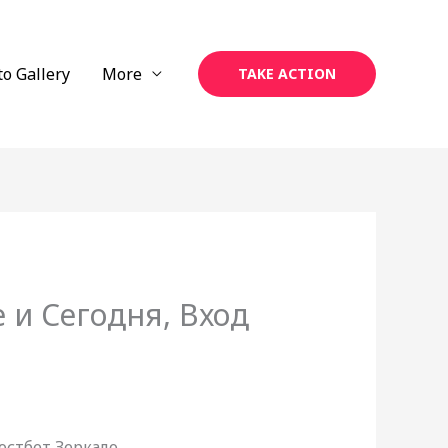
o Gallery
More
TAKE ACTION
 и Сегодня, Вход
остбет Зеркало