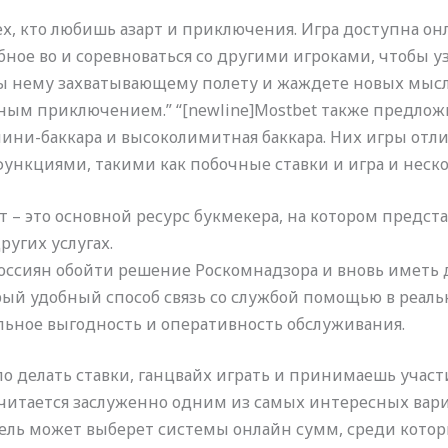
х, кто любишь азарт и приключения. Игра доступна онл
бное во и соревноваться со другими игроками, чтобы уз
овы нему захватывающему полету и жаждете новых мысли
м приключением.” “[newline]Mostbet также предложил
 мини-баккара и высоколимитная баккара. Них игры от
кциями, такими как побочные ставки и игра и нескол
– это основной ресурс букмекера, на котором предста
других услугах.
оссиян обойти решение Роскомнадзора и вновь иметь 
рый удобный способ связь со службой помощью в реал
льное выгодность и оперативность обслуживания.
о делать ставки, ганцвайх играть и принимаешь участ
считается заслуженно одним из самых интересных вари
ель может выберет системы онлайн сумм, среди котор