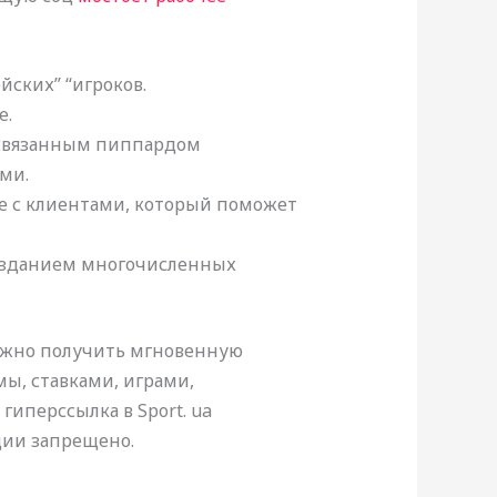
йских” “игроков.
е.
 связанным пиппардом
ми.
те с клиентами, который поможет
созданием многочисленных
 можно получить мгновенную
ы, ставками, играми,
иперссылка в Sport. ua
ции запрещено.