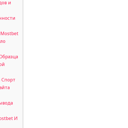
дов и
нности
 Mostbet
ало
Образца
ой
а Спорт
айта
ывода
stbet И